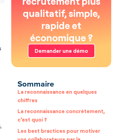
recrutement plus
qualitatif, simple,
rapide et
économique ?
s
Demander une démo
Sommaire
La reconnaissance en quelques
chiffres
La reconnaissance concrètement,
c’est quoi ?
,
Les best bractices pour motiver
vos collaborateurs par la