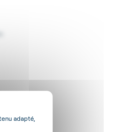
 :
tenu adapté,