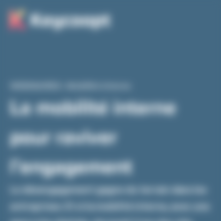
Panneau de gestion des cookies
WEBINAIRES
–
Mobilité interne
La mobilité interne
pour raviver
l’engagement
Le désengagement gagne du terrain dans les
entreprises. Et si la mobilité interne, avec une