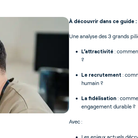
À découvrir dans ce guide :
Une analyse des 3 grands pili
L’attractivité
: comment
?
Le
recrutement
: comm
humain ?
La fidélisation
: commen
engagement durable ?
Avec :
Les enjeux actuels décr